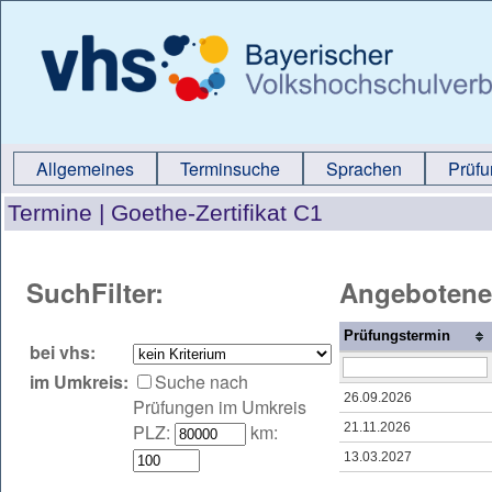
Allgemeines
Terminsuche
Sprachen
Prüf
Termine |
Goethe-Zertifikat C1
SuchFilter:
Angebotene
Prüfungstermin
bei vhs:
im Umkreis:
Suche nach
26.09.2026
Prüfungen im Umkreis
PLZ:
km:
21.11.2026
13.03.2027