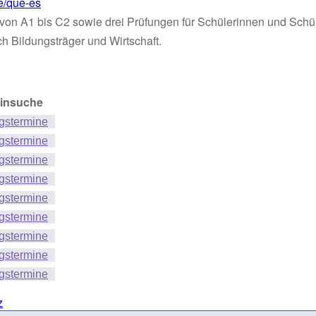
e/que-es
au von A1 bis C2 sowie drei Prüfungen für Schülerinnen und Schül
h Bildungsträger und Wirtschaft.
insuche
gstermine
gstermine
gstermine
gstermine
gstermine
gstermine
gstermine
gstermine
gstermine
z