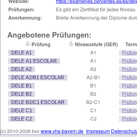
WebSite:
https://examenes.cervantes.es/es/del
Prüfungen:
Es gibt ein Zertifikat für jedes Nive
Anerkennung:
Breite Anerkennung der Diplome durc
Angebotene Prüfungen:
Prüfung
Niveaustufe (GER)
Term
A1
DELE A1
Prüfun
A1
DELE A1 ESCOLAR
Prüfun
A2
DELE A2
Prüfun
A2-B1
DELE A2/B1 ESCOLAR
Prüfun
B1
DELE B1
Prüfun
B2
DELE B2
Prüfun
B2-C1
DELE B2/C1 ESCOLAR
Prüfun
C1
DELE C1
Prüfun
C2
DELE C2
Prüfun
(c) 2010-2026 bvv
www.vhs-bayern.de
Impressum
Datenschut