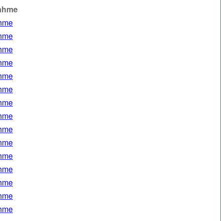
ahme
ahme
ahme
ahme
ahme
ahme
ahme
ahme
ahme
ahme
ahme
ahme
ahme
ahme
ahme
ahme