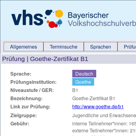
Allgemeines
Terminsuche
Sprachen
Prüf
Prüfung |
Goethe-Zertifikat B1
Sprache:
Deutsch
Prüfungsinstitution:
Goethe
Niveaustufe / GER:
B1
Bezeichnung:
Goethe-Zertifikat B1
Link zur Prüfung:
http://www.goethe.de/b1
Zielgruppe:
Jugendliche und Erwachsen
Gebühr:
interne Teilnehmer*innen: 16
externe Teilnehmer*innen: 21