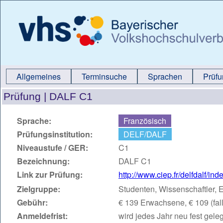
Allgemeines
Terminsuche
Sprachen
Prüf
Prüfung |
DALF C1
Sprache:
Französisch
Prüfungsinstitution:
DELF/DALF
Niveaustufe / GER:
C1
Bezeichnung:
DALF C1
Link zur Prüfung:
http://www.ciep.fr/delfdalf/ind
Zielgruppe:
Studenten, Wissenschaftler,
Gebühr:
€ 139 Erwachsene, € 109 (fall
Anmeldefrist:
wird jedes Jahr neu fest geleg