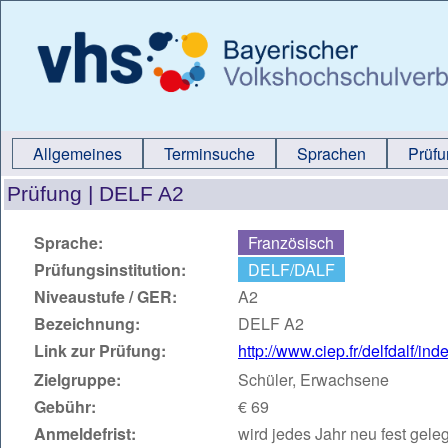
Allgemeines
Terminsuche
Sprachen
Prüf
Prüfung |
DELF A2
Sprache:
Französisch
Prüfungsinstitution:
DELF/DALF
Niveaustufe / GER:
A2
Bezeichnung:
DELF A2
Link zur Prüfung:
http://www.ciep.fr/delfdalf/ind
Zielgruppe:
Schüler, Erwachsene
Gebühr:
€ 69
Anmeldefrist:
wird jedes Jahr neu fest geleg